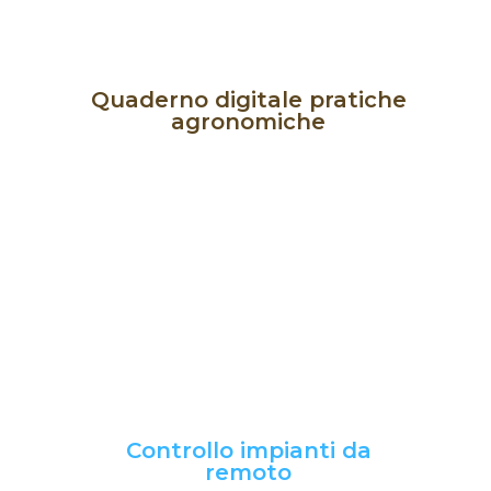
Quaderno digitale pratiche
agronomiche
Scopri di più
accompagnare quello cartaceo.
digitale, in grado di sostituire o
per mezzo di un quaderno di campagna
documentazione delle cure agronomiche
nurset
permette di digitalizzare la
Controllo impianti da
remoto