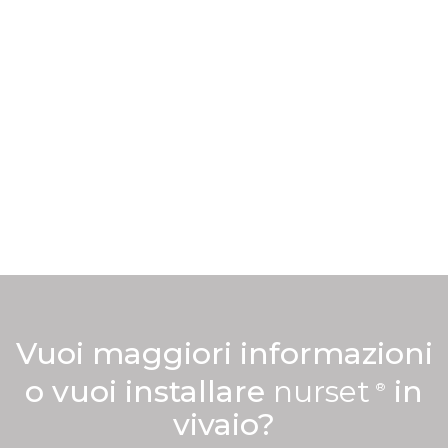
Scopri di più
riducendo gli sprechi.
ottimizzando l’uso dei fattori produttivi e
sostenibilità ambientale ed economica,
raggiungere gli obiettivi di efficienza,
nurset
è lo strumento ideale per
Vuoi maggiori informazioni
o vuoi installare
nurset
in
vivaio?