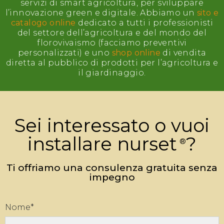
servizi di smart agricoltura, per sviluppare
l’innovazione green e digitale. Abbiamo un
sito e
catalogo online
dedicato a tutti i professionisti
del settore dell’agricoltura e del mondo del
florovivaismo (facciamo preventivi
personalizzati) e uno
shop online
di vendita
diretta al pubblico di prodotti per l’agricoltura e
il giardinaggio.
Sei interessato o vuoi
installare
nurset
?
Ti offriamo una consulenza gratuita senza
impegno
Nome*